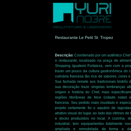
Restaurante Le Petit St. Tropez
Descrição:
Coordenado por um autêntico Chef
o restaurante, localizado na praça de alime
Shopping Iguatemi Fortaleza, vem com a pro
trazer um pouco da cultura gastronômica do 
culinária francesa tão rica de sabores, cores e 
Sua fachada remete aos tradicionais bistrôs 
sua decoração traze
singelas lembranças afe
origem e história do Chef, mais especificam
regiões litorâneas de Nice (cidade natal) e
francesa. Seu pedido mais inusitado e especi
projeto certamente foi o aquário de lagosta
atrativo visual do lugar, ao lado das vitrines d
e doces produzidos no local. A cozinha, de
industrial, tem equipamentos totalmente nov
ampliada e remodelada de forma a da