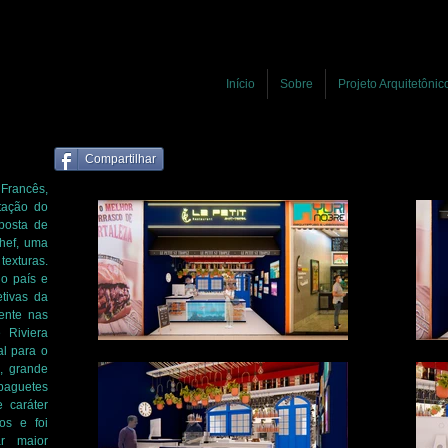
Início
Sobre
Projeto Arquitetônic
Compartilhar
 Francês,
ntação do
posta de
chef, uma
texturas.
do país e
tivas da
ente nas
 Riviera
al para o
s, grande
e baguetes
 caráter
os e foi
r maior