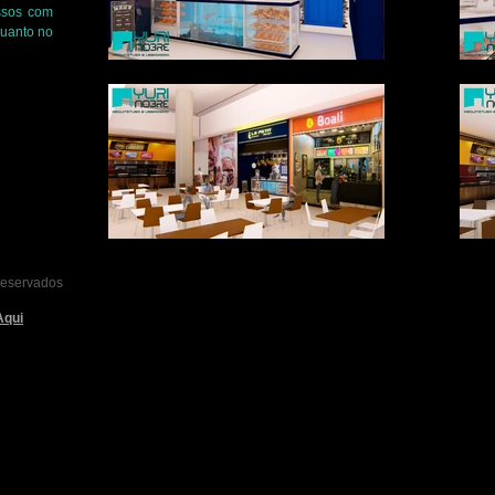
essos com
quanto no
 reservados
Aqui