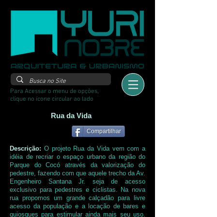
Para Acessar o menu de opções,
clique no ícone circular ao lado
Rua da Vida
Compartilhar
Descrição:
O projeto Rua da Vida vem com a
idéia de recriar o espaço urbano da região do
Parque do Cocó através da valorização do
pedestre, fazendo com que aquele trecho da Av.
Engenheiro Santana Jr. seja de acesso
exclusivo para pedestres e ciclistas. Na nova
rua propomos um grande calçadão para livre
acesso da população e a locação de bares e
quiosques para estimular ainda mais seu uso.