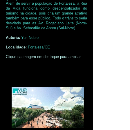
Além de servir à população de Fortaleza, a Rua
da Vida funciona como descentralizador do
turismo na cidade, pois cria um grande atrativo
também para esse público. Todo o trânsito seria
desviado para as Av. Rogaciano Leite (Norte-
Sul) e Av. Sebastião de Abreu (Sul-Norte).
Autoria:
Yuri Nobre
Localidade:
Fortaleza/CE
Clique na imagem em destaque para ampliar