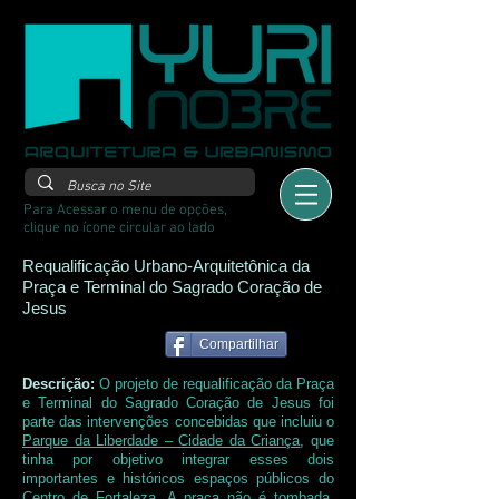
Para Acessar o menu de opções,
clique no ícone circular ao lado
Requalificação Urbano-Arquitetônica da
Praça e Terminal do Sagrado Coração de
Jesus
Compartilhar
Descrição:
O projeto de requalificação da Praça
e Terminal do Sagrado Coração de Jesus foi
parte das intervenções concebidas que incluiu o
Parque da Liberdade – Cidade da Criança
, que
tinha por objetivo integrar esses dois
importantes e históricos espaços públicos do
Centro de Fortaleza. A praça não é tombada,