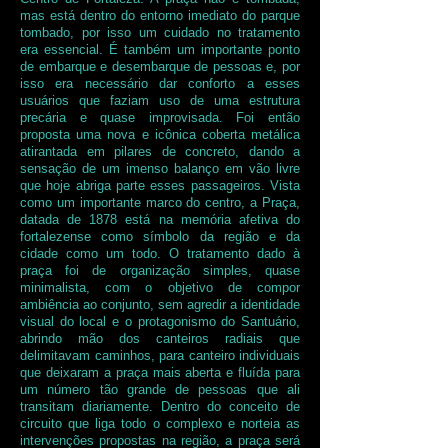
mas está dentro do entorno imediato do parque
tombado, por isso um cuidado no tratamento
era essencial. É também um importante ponto
de embarque e desembarque de pessoas e, por
isso era necessário dar conforto a esses
usuários que faziam uso de uma estrutura
precária e quase improvisada. Foi então
proposta uma nova e icônica coberta metálica
atirantada em pilares de concreto, dando a
sensação de um imenso balanço em vão livre
que hoje abriga parte esses passageiros. Vista
como um importante marco do centro, a Praça,
datada de 1878 está na memória afetiva do
fortalezense como símbolo da região e da
cidade como um todo. O tratamento dado à
praça foi de organização simples, quase
minimalista, com o objetivo de compor
ambiência ao conjunto, sem agredir a identidade
visual do local e o protagonismo do Santuário,
abrindo mão dos canteiros radiais que
delimitavam caminhos, para canteiro individuais
que deixaram a praça mais aberta e fluída para
um número tão grande de pessoas que ali
transitam diariamente. Dentro do conceito de
circuito que liga todo o complexo e norteia as
intervenções propostas na região, a praça será