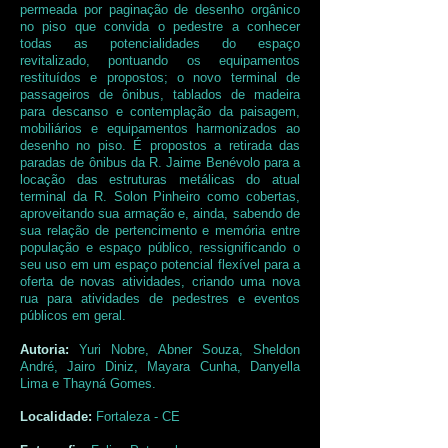
permeada por paginação de desenho orgânico
no piso que convida o pedestre a conhecer
todas as potencialidades do espaço
revitalizado, pontuando os equipamentos
restituídos e propostos; o novo terminal de
passageiros de ônibus, tablados de madeira
para descanso e contemplação da paisagem,
mobiliários e equipamentos harmonizados ao
desenho no piso. É propostos a retirada das
paradas de ônibus da R. Jaime Benévolo para a
locação das estruturas metálicas do atual
terminal da R. Solon Pinheiro como cobertas,
aproveitando sua armação e, ainda, sabendo de
sua relação de pertencimento e memória entre
população e espaço público, ressignificando o
seu uso em um espaço potencial flexível para a
oferta de novas atividades, criando uma nova
rua para atividades de pedestres e eventos
públicos em geral.
Autoria:
Yuri Nobre, Abner Souza, Sheldon
André, Jairo Diniz, Mayara Cunha, Danyella
Lima e Thayná Gomes.
Localidade:
Fortaleza - CE