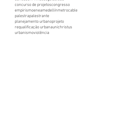
TCC
TFG
acessibilidade
arquitetura
banca
bem vindo
bogotá
cicau
concurso de projetos
congresso
empirismo
enea
medellín
metrocable
palestra
palestrante
planejamento urbano
projeto
requalificação urbana
unichristus
urbanismo
violência