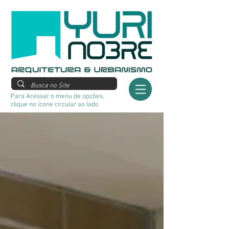
Para Acessar o menu de opções,
clique no ícone circular ao lado