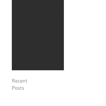
08 motivos que
colocam Medellín na
vanguarda da prática
urbanística
Recent
Posts